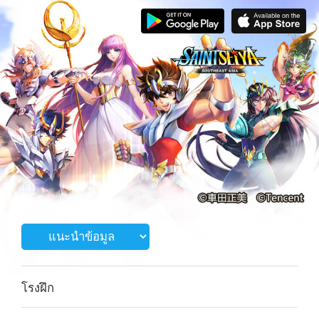
โรงฝึก